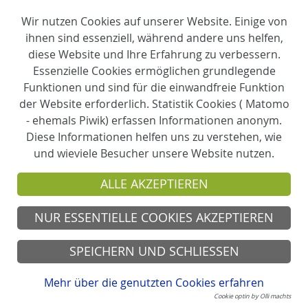
einschließlich der Möglichkeit eines gerichtlichen
Wir nutzen Cookies auf unserer Website. Einige von
Rechtsbehelfs nach § 47 (DSG-EKD).
ihnen sind essenziell, während andere uns helfen,
diese Website und Ihre Erfahrung zu verbessern.
Widerspruchsrecht
Essenzielle Cookies ermöglichen grundlegende
Funktionen und sind für die einwandfreie Funktion
Jede von der Verarbeitung personenbezogener Daten
der Website erforderlich. Statistik Cookies ( Matomo
betroffene Person hat das Recht, aus Gründen, die
- ehemals Piwik) erfassen Informationen anonym.
sich aus ihrer besonderen Situation ergeben, jederzeit
Diese Informationen helfen uns zu verstehen, wie
gegen die Verarbeitung sie betreffender
und wieviele Besucher unsere Website nutzen.
personenbezogener Daten, die aufgrund von § 6 Abs. 4
(DSG-EKD) erfolgt, Widerspruch einzulegen.
ALLE AKZEPTIEREN
Im Falle eines Widerspruchs werden die
NUR ESSENTIELLE COOKIES AKZEPTIEREN
personenbezogenen Daten nicht mehr verarbeitet, es
sei denn, wir können zwingende schutzwürdige Gründe
SPEICHERN UND SCHLIESSEN
für die Verarbeitung nachweisen, die den Interessen,
Rechten und Freiheiten der betroffenen Person
Mehr über die genutzten Cookies erfahren
überwiegen, oder die Verarbeitung dient der
Cookie optin by Olli machts