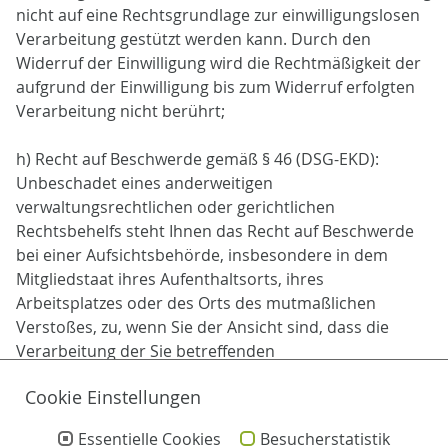
nicht auf eine Rechtsgrundlage zur einwilligungslosen
Verarbeitung gestützt werden kann. Durch den
Widerruf der Einwilligung wird die Rechtmäßigkeit der
aufgrund der Einwilligung bis zum Widerruf erfolgten
Verarbeitung nicht berührt;
h) Recht auf Beschwerde gemäß § 46 (DSG-EKD):
Unbeschadet eines anderweitigen
verwaltungsrechtlichen oder gerichtlichen
Rechtsbehelfs steht Ihnen das Recht auf Beschwerde
bei einer Aufsichtsbehörde, insbesondere in dem
Mitgliedstaat ihres Aufenthaltsorts, ihres
Arbeitsplatzes oder des Orts des mutmaßlichen
Verstoßes, zu, wenn Sie der Ansicht sind, dass die
Verarbeitung der Sie betreffenden
personenbezogenen Daten gegen die DSGVO verstößt.
Cookie Einstellungen
Die Aufsichtsbehörde, bei der die Beschwerde
eingereicht wurde, unterrichtet den Beschwerdeführer
Essentielle Cookies
Besucherstatistik
über den Stand und die Ergebnisse der Beschwerde